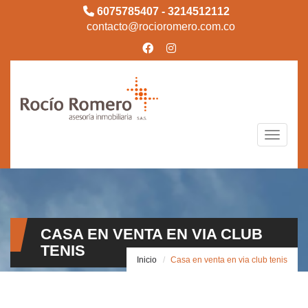
6075785407 - 3214512112
contacto@rocioromero.com.co
Toggle n
CASA EN VENTA EN VIA CLUB
TENIS
Inicio
Casa en venta en via club tenis