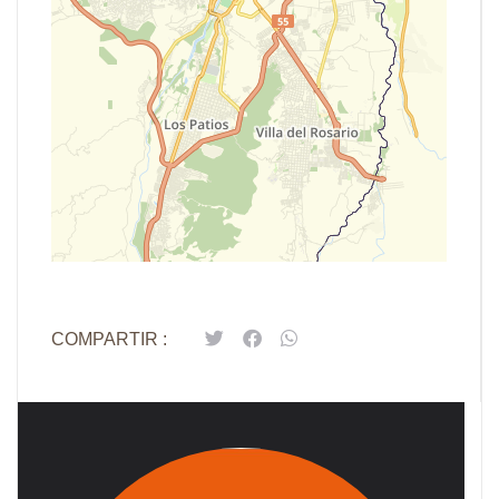
Leaflet
| Map data ©
OpenStreetMap
contributors,
CC-BY-SA
COMPARTIR :