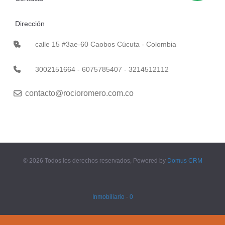
Dirección
calle 15 #3ae-60 Caobos Cúcuta - Colombia
3002151664 - 6075785407 - 3214512112
contacto@rocioromero.com.co
© 2026 Todos los derechos reservados, Powered by
Domus CRM
Inmobiliario
-
0