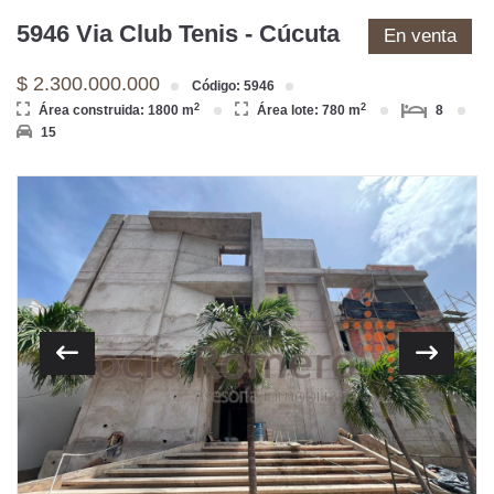
5946 Via Club Tenis - Cúcuta
En venta
$ 2.300.000.000
Código: 5946
2
2
Área construida: 1800 m
Área lote: 780 m
8
15
Previous
Next