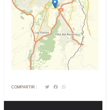
Leaflet
| Map data ©
OpenStreetMap
contributors,
CC-BY-SA
COMPARTIR :