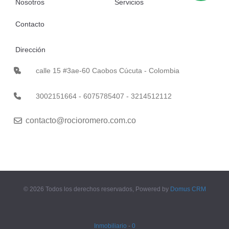
Nosotros
Servicios
Contacto
Dirección
calle 15 #3ae-60 Caobos Cúcuta - Colombia
3002151664 - 6075785407 - 3214512112
contacto@rocioromero.com.co
© 2026 Todos los derechos reservados, Powered by
Domus CRM
Inmobiliario
-
0