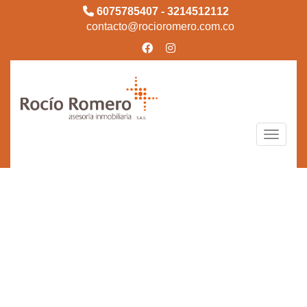
6075785407 - 3214512112
contacto@rocioromero.com.co
Toggle n