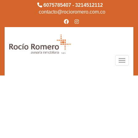
6075785407 - 3214512112
contacto@rocioromero.com.co
Toggle n