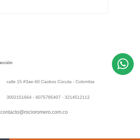
rección
calle 15 #3ae-60 Caobos Cúcuta - Colombia
3002151664 - 6075785407 - 3214512112
contacto@rocioromero.com.co