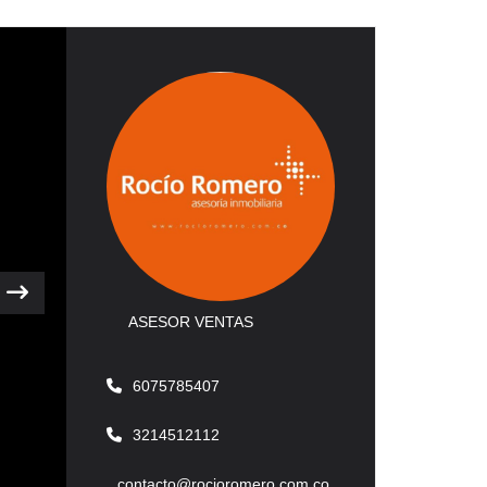
Next
ASESOR VENTAS
6075785407
3214512112
contacto@rocioromero.com.co