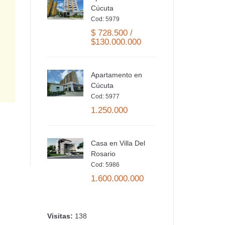
Cúcuta
Cod: 5979
$ 728.500 /
$130.000.000
Apartamento en
Cúcuta
Cod: 5977
Y-SA
1.250.000
Casa en Villa Del
Rosario
Cod: 5986
1.600.000.000
Visitas:
138