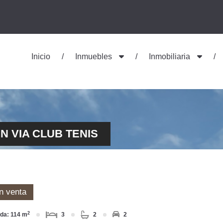
Inicio
Inmuebles
Inmobiliaria
N VIA CLUB TENIS
n venta
2
ida: 114 m
3
2
2