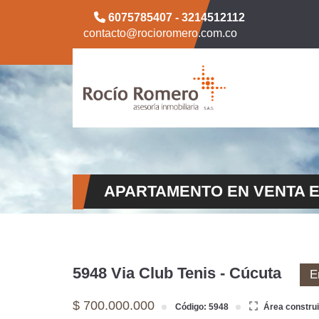
6075785407 - 3214512112
contacto@rocioromero.com.co
APARTAMENTO EN VENTA E
5948 Via Club Tenis - Cúcuta
E
$ 700.000.000
Código: 5948
Área constru