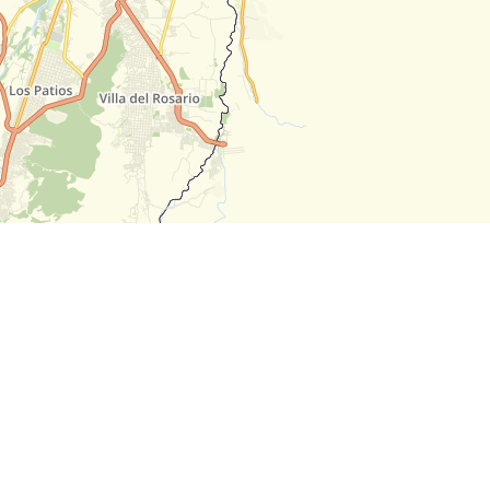
Leaflet
| Map data ©
OpenStreetMap
contributors,
CC-B