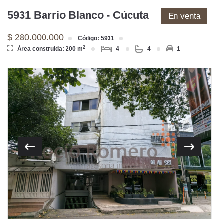
5931 Barrio Blanco - Cúcuta
En venta
$ 280.000.000
Código: 5931
2
Área construida: 200 m
4
4
1
Previous
Next