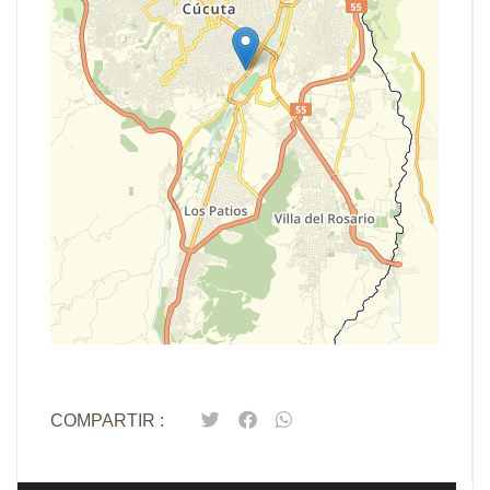
Leaflet
| Map data ©
OpenStreetMap
contributors,
CC-BY-SA
COMPARTIR :