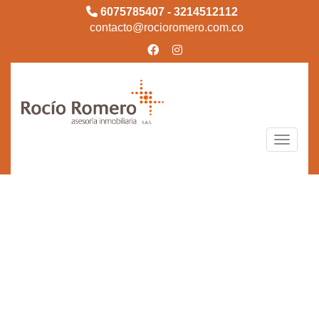
6075785407 - 3214512112
contacto@rocioromero.com.co
Toggle n