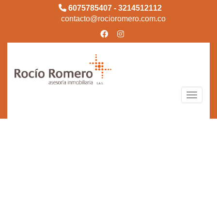
6075785407 - 3214512112
contacto@rocioromero.com.co
Toggle n