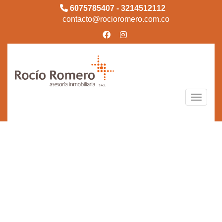
6075785407 - 3214512112
contacto@rocioromero.com.co
Toggle n