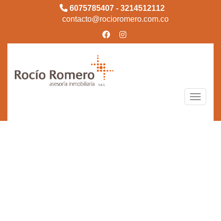
6075785407 - 3214512112
contacto@rocioromero.com.co
Toggle n